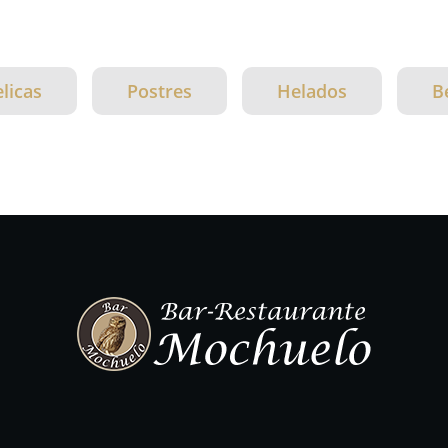
licas
Postres
Helados
B